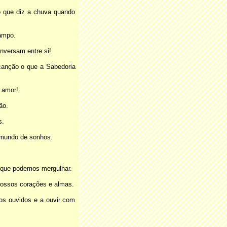
o que diz a chuva quando
campo.
nversam entre si!
canção o que a Sabedoria
 amor!
ão.
s.
 mundo de sonhos.
 que podemos mergulhar.
nossos corações e almas.
os ouvidos e a ouvir com