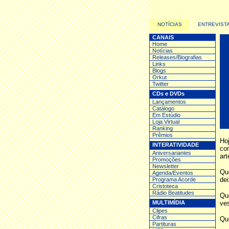
NOTÍCIAS
ENTREVIST
CANAIS
Home
Notícias
Releases/Biografias
Links
Blogs
Orkut
Twitter
CDs e DVDs
Lançamentos
Catálogo
Em Estúdio
Loja Virtual
Ranking
Prêmios
Ho
INTERATIVIDADE
com
Aniversariantes
art
Promoções
Newsletter
Qu
Agenda/Eventos
dei
Programa Acorde
Cristoteca
Rádio Beatitudes
Qu
MULTIMÍDIA
ves
Clipes
Cifras
Que
Partituras