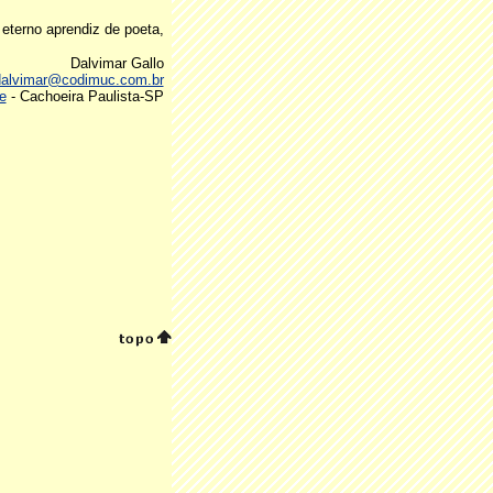
eterno aprendiz de poeta,
Dalvimar Gallo
dalvimar@codimuc.com.br
e
- Cachoeira Paulista-SP