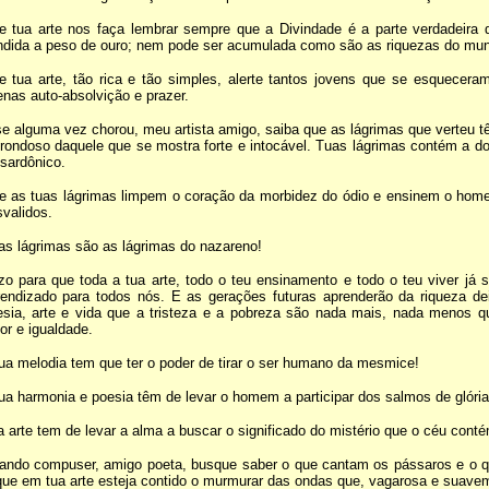
e tua arte nos faça lembrar sempre que a Divindade é a parte verdadeir
ndida a peso de ouro; nem pode ser acumulada como são as riquezas do mun
e tua arte, tão rica e tão simples, alerte tantos jovens que se esquece
nas auto-absolvição e prazer.
e alguma vez chorou, meu artista amigo, saiba que as lágrimas que verteu t
rondoso daquele que se mostra forte e intocável. Tuas lágrimas contém a do
sardônico.
e as tuas lágrimas limpem o coração da morbidez do ódio e ensinem o homem
validos.
s lágrimas são as lágrimas do nazareno!
o para que toda a tua arte, todo o teu ensinamento e todo o teu viver já 
rendizado para todos nós. E as gerações futuras aprenderão da riqueza de
esia, arte e vida que a tristeza e a pobreza são nada mais, nada menos q
r e igualdade.
ua melodia tem que ter o poder de tirar o ser humano da mesmice!
ua harmonia e poesia têm de levar o homem a participar dos salmos de glória
 arte tem de levar a alma a buscar o significado do mistério que o céu conté
ando compuser, amigo poeta, busque saber o que cantam os pássaros e o q
ue em tua arte esteja contido o murmurar das ondas que, vagarosa e suavem