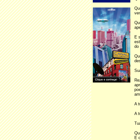
Qu
ve
Qu
ape
E s
est
do 
Qu
des
Sua
Rez
ap
po
amo
A t
A t
Tua
Qu
E q