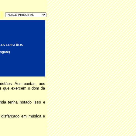
TAS CRISTÃOS
sgate)
ristãos. Aos poetas, aos
ntos que exercem o dom da
nda tenha notado isso e
r disfarçado em música e