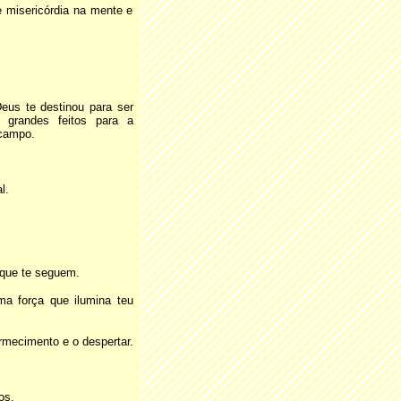
misericórdia na mente e
eus te destinou para ser
 grandes feitos para a
 campo.
l.
 que te seguem.
a força que ilumina teu
rmecimento e o despertar.
os.