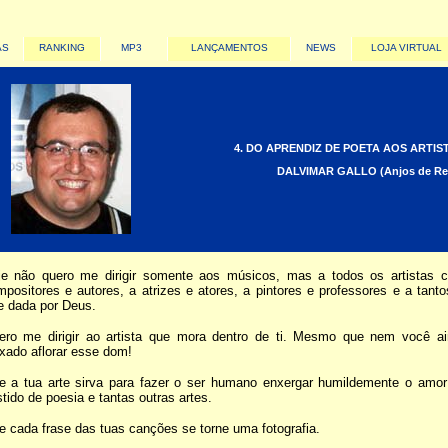
AS
RANKING
MP3
LANÇAMENTOS
NEWS
LOJA VIRTUAL
4. DO APRENDIZ DE POETA AOS ARTIS
DALVIMAR GALLO (Anjos de Re
je não quero me dirigir somente aos músicos, mas a todos os artistas c
positores e autores, a atrizes e atores, a pintores e professores e a ta
e dada por Deus.
ero me dirigir ao artista que mora dentro de ti. Mesmo que nem você ai
xado aflorar esse dom!
e a tua arte sirva para fazer o ser humano enxergar humildemente o amo
tido de poesia e tantas outras artes.
 cada frase das tuas canções se torne uma fotografia.