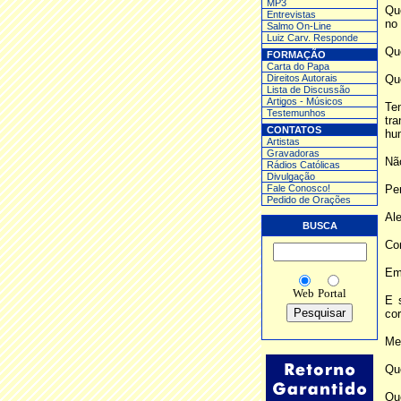
MP3
Qu
Entrev
istas
no 
Salmo On-Line
Luiz Carv. Responde
Qu
FORMAÇÃO
Carta do Papa
Direitos Autorais
Qu
Lista de Discussão
Artigos - Músicos
Te
Testemunhos
tr
CONTATOS
hu
Artistas
Gravadoras
Não
Rádios Católicas
Divulgação
Fale Conosco!
Pe
Pedido de Orações
Ale
BUSCA
Con
Em 
Web
Portal
E 
cor
Meu
Que
Que