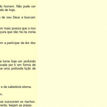
a do homem. Não pode ser
do de hoje.
ram de seu Deus e buscam
êm mais pureza que o riso
çura que não há na ironia
 a participar da dor dos
se torne hoje um profundo
ixada por ti em forma de
ue uma profunda lição de
 e da sabedoria eterna.
m.
ue sussurram os riachos.
ente, beijam as praias.