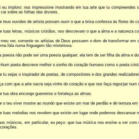
ti eu imploro: nos impressione mostrando em tua arte que tu compreendes 
 cai sobre as folhas das árvores.
 teus ouvidos de artista possam ouvir o que a brisa confessa às flores do 
 tuas letras, músicos cristãos, nos descrevam o que a alma e a natureza co
 meu ver, somente os artistas de Deus possuem o dom de transformar em 
rna fala numa linguagem tão misteriosa.
 poesia não pode ser uma poesia qualquer; ela tem de ser filha da alma e do
nhum poeta descreve melhor o sonho do coração humano como o poeta crist
 tu sejas o inspirador de poetas, de compositores e dos grandes realizadore
a com que a arte sacra seja vinho do coração e que nos faça regozijar num
 tua obra encoraje guerreiros e fortaleça as almas.
e o teu viver mostre ao mundo que existe um mar de perdão e de ternura em
e tuas melodias nos revelem que existe um lugar onde podemos descansar 
aos músicos, em particular, eu peço: que tua música nos ensine a ver com 
 corações.