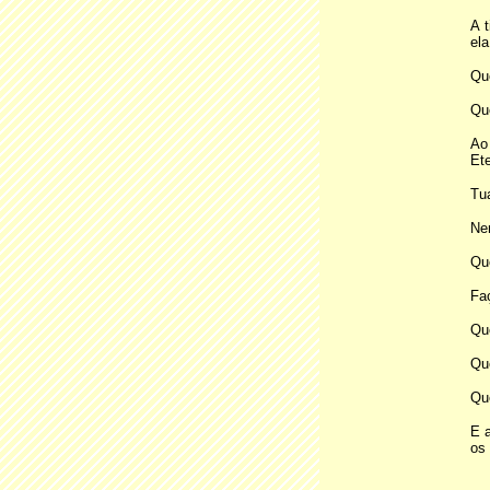
A 
ela
Que
Que
Ao
Ete
Tua
Ne
Que
Faç
Que
Qu
Qu
E 
os