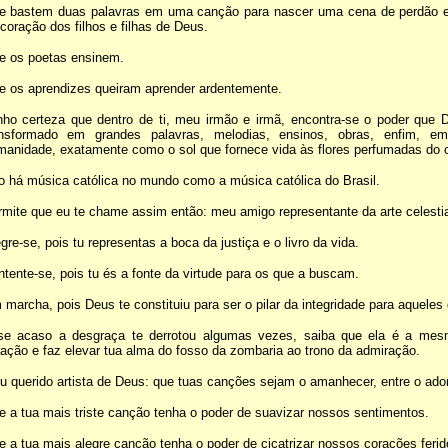
e bastem duas palavras em uma canção para nascer uma cena de perdão e 
coração dos filhos e filhas de Deus.
e os poetas ensinem.
e os aprendizes queiram aprender ardentemente.
nho certeza que dentro de ti, meu irmão e irmã, encontra-se o poder que D
ansformado em grandes palavras, melodias, ensinos, obras, enfim, em
manidade, exatamente como o sol que fornece vida às flores perfumadas do
 há música católica no mundo como a música católica do Brasil.
rmite que eu te chame assim então: m
eu amigo representante da arte celestia
gre-se, pois tu representas a boca da justiça e o livro da vida.
tente-se, pois tu és a fonte da virtude para os que a buscam.
marcha, pois Deus te constituiu para ser o pilar da integridade para aqueles
se acaso a desgraça te derrotou algumas vezes, saiba que ela é a mesm
ação e faz elevar tua alma do fosso da zombaria ao trono da admiração.
 querido artista de Deus: que tuas canções sejam o amanhecer, entre o ado
 a tua mais triste canção tenha o poder de suavizar nossos sentimentos.
 a tua mais alegre canção tenha o poder de cicatrizar nossos corações ferid